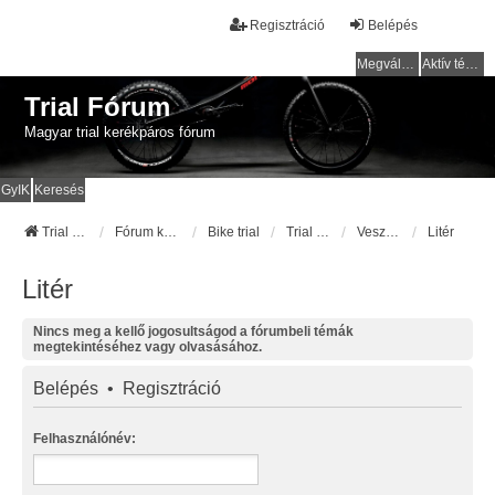
Regisztráció
Belépés
Megválaszolatlan témák
Aktív témák
Trial Fórum
Magyar trial kerékpáros fórum
GyIK
Keresés
Trial Fórum
Fórum kezdőlap
Bike trial
Trial pályák / helyek
Veszprém megye
Litér
Litér
Nincs meg a kellő jogosultságod a fórumbeli témák
megtekintéséhez vagy olvasásához.
Belépés
•
Regisztráció
Felhasználónév: