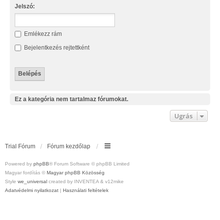
Jelszó:
Emlékezz rám
Bejelentkezés rejtettként
Ez a kategória nem tartalmaz fórumokat.
Ugrás
Trial Fórum
Fórum kezdőlap
Powered by
phpBB
® Forum Software © phpBB Limited
Magyar fordítás ©
Magyar phpBB Közösség
Style
we_universal
created by INVENTEA & v12mike
Adatvédelmi nyilatkozat
|
Használati feltételek