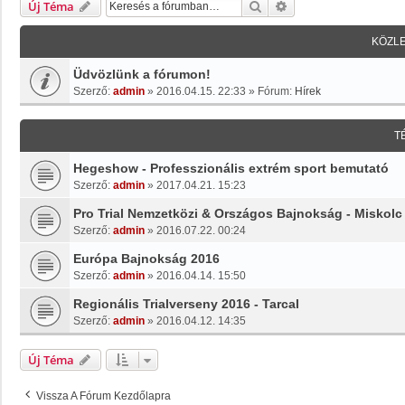
Keresés
Részletes Keresés
Új Téma
KÖZL
Üdvözlünk a fórumon!
Szerző:
admin
»
2016.04.15. 22:33
» Fórum:
Hírek
T
Hegeshow - Professzionális extrém sport bemutató
Szerző:
admin
»
2017.04.21. 15:23
Pro Trial Nemzetközi & Országos Bajnokság - Miskolc
Szerző:
admin
»
2016.07.22. 00:24
Európa Bajnokság 2016
Szerző:
admin
»
2016.04.14. 15:50
Regionális Trialverseny 2016 - Tarcal
Szerző:
admin
»
2016.04.12. 14:35
Új Téma
Vissza A Fórum Kezdőlapra