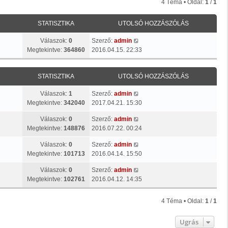
4 Téma • Oldal:
1
/
1
STATISZTIKA
UTOLSÓ HOZZÁSZÓLÁS
Válaszok:
0
Szerző:
admin
Megtekintve:
364860
2016.04.15. 22:33
STATISZTIKA
UTOLSÓ HOZZÁSZÓLÁS
Válaszok:
1
Szerző:
admin
Megtekintve:
342040
2017.04.21. 15:30
Válaszok:
0
Szerző:
admin
Megtekintve:
148876
2016.07.22. 00:24
Válaszok:
0
Szerző:
admin
Megtekintve:
101713
2016.04.14. 15:50
Válaszok:
0
Szerző:
admin
Megtekintve:
102761
2016.04.12. 14:35
4 Téma • Oldal:
1
/
1
Ugrás