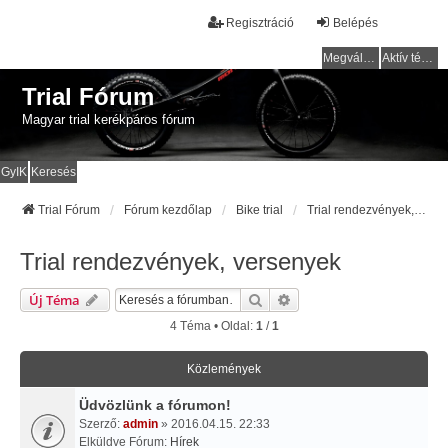
Regisztráció
Belépés
Megválaszolatlan témák
Aktív témák
Trial Fórum
Magyar trial kerékpáros fórum
GyIK
Keresés
Trial Fórum
Fórum kezdőlap
Bike trial
Trial rendezvények, versenyek
Trial rendezvények, versenyek
Keresés
Részletes Keresés
Új Téma
4 Téma • Oldal:
1
/
1
Közlemények
Üdvözlünk a fórumon!
Szerző:
admin
» 2016.04.15. 22:33
Elküldve Fórum:
Hírek