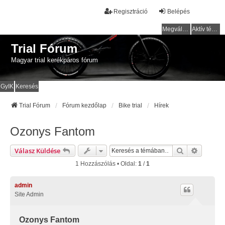
Regisztráció
Belépés
Megválaszolatlan témák
Aktív témák
Trial Fórum
Magyar trial kerékpáros fórum
GyIK
Keresés
Trial Fórum
Fórum kezdőlap
Bike trial
Hírek
Ozonys Fantom
Keresés
Részlete
Válasz Küldése
1 Hozzászólás • Oldal:
1
/
1
admin
Site Admin
Ozonys Fantom