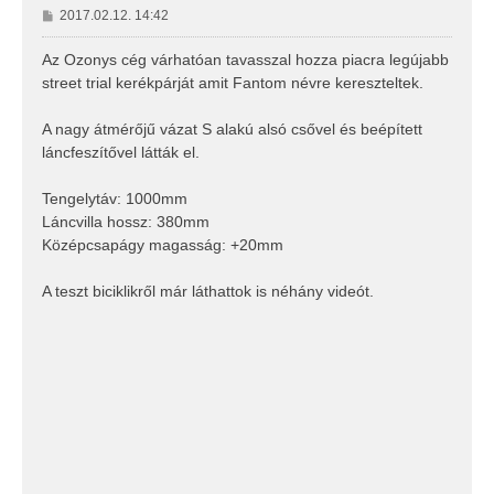
H
2017.02.12. 14:42
o
z
Az Ozonys cég várhatóan tavasszal hozza piacra legújabb
z
street trial kerékpárját amit Fantom névre kereszteltek.
á
s
A nagy átmérőjű vázat S alakú alsó csővel és beépített
z
láncfeszítővel látták el.
ó
l
á
Tengelytáv: 1000mm
s
Láncvilla hossz: 380mm
Középcsapágy magasság: +20mm
A teszt biciklikről már láthattok is néhány videót.