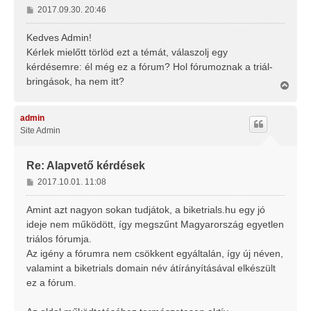
H
2017.09.30. 20:46
o
z
Kedves Admin!
z
Kérlek mielőtt törlöd ezt a témát, válaszolj egy
á
kérdésemre: él még ez a fórum? Hol fórumoznak a triál-
s
bringások, ha nem itt?
z
V
i
ó
s
l
s
admin
á
z
Site Admin
s
a
a
t
Re: Alapvető kérdések
e
H
2017.10.01. 11:08
t
o
e
j
z
Amint azt nagyon sokan tudjátok, a biketrials.hu egy jó
é
z
ideje nem működött, így megszűnt Magyarország egyetlen
r
á
triálos fórumja.
e
s
Az igény a fórumra nem csökkent egyáltalán, így új néven,
z
valamint a biketrials domain név átírányításával elkészült
ó
l
ez a fórum.
á
s