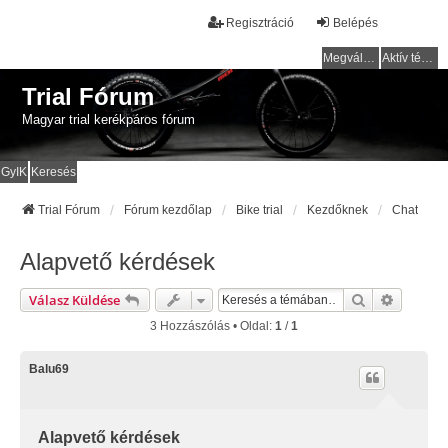
Regisztráció
Belépés
Megválaszolatlan témák
Aktív témák
Trial Fórum
Magyar trial kerékpáros fórum
GyIK
Keresés
Trial Fórum
Fórum kezdőlap
Bike trial
Kezdőknek
Chat
Alapvető kérdések
Keresés
Részlete
Válasz Küldése
3 Hozzászólás • Oldal:
1
/
1
Balu69
Alapvető kérdések