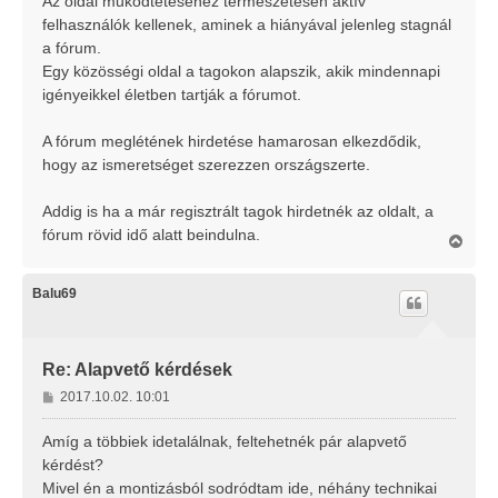
Az oldal működtetéséhez természetesen aktív
felhasználók kellenek, aminek a hiányával jelenleg stagnál
a fórum.
Egy közösségi oldal a tagokon alapszik, akik mindennapi
igényeikkel életben tartják a fórumot.
A fórum meglétének hirdetése hamarosan elkezdődik,
hogy az ismeretséget szerezzen országszerte.
Addig is ha a már regisztrált tagok hirdetnék az oldalt, a
fórum rövid idő alatt beindulna.
V
i
s
s
Balu69
z
a
a
t
Re: Alapvető kérdések
e
H
2017.10.02. 10:01
t
o
e
j
z
Amíg a többiek idetalálnak, feltehetnék pár alapvető
é
z
kérdést?
r
á
Mivel én a montizásból sodródtam ide, néhány technikai
e
s