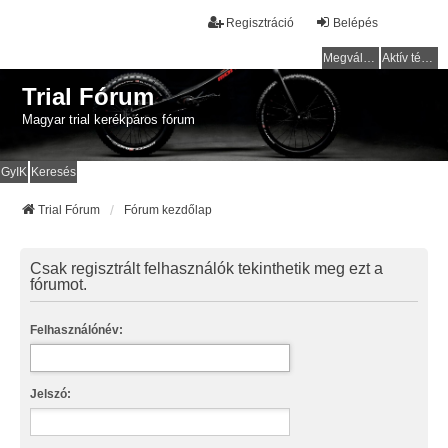
Regisztráció
Belépés
Megválaszolatlan témák
Aktív témák
Trial Fórum
Magyar trial kerékpáros fórum
GyIK
Keresés
Trial Fórum
Fórum kezdőlap
Csak regisztrált felhasználók tekinthetik meg ezt a
fórumot.
Felhasználónév:
Jelszó: