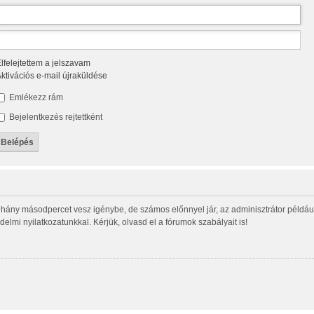
lfelejtettem a jelszavam
ktivációs e-mail újraküldése
Emlékezz rám
Bejelentkezés rejtettként
éhány másodpercet vesz igénybe, de számos előnnyel jár, az adminisztrátor például í
delmi nyilatkozatunkkal. Kérjük, olvasd el a fórumok szabályait is!