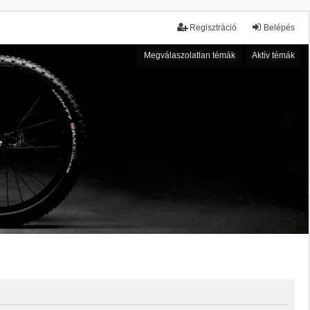
Regisztráció
Belépés
Megválaszolatlan témák
Aktív témák