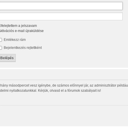
lfelejtettem a jelszavam
ktivációs e-mail újraküldése
Emlékezz rám
Bejelentkezés rejtettként
éhány másodpercet vesz igénybe, de számos előnnyel jár, az adminisztrátor például í
delmi nyilatkozatunkkal. Kérjük, olvasd el a fórumok szabályait is!