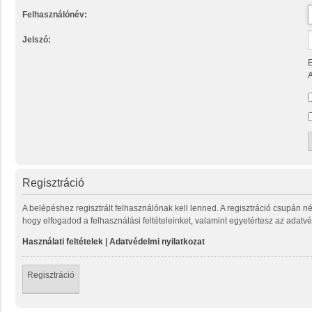
Felhasználónév:
Jelszó:
E
A
Regisztráció
A belépéshez regisztrált felhasználónak kell lenned. A regisztráció csupán n
hogy elfogadod a felhasználási feltételeinket, valamint egyetértesz az adatvé
Használati feltételek
|
Adatvédelmi nyilatkozat
Regisztráció