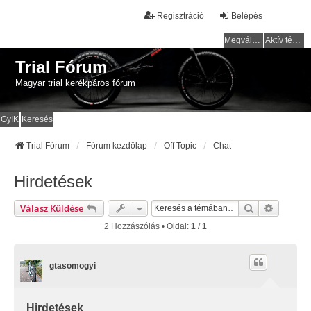
Regisztráció
Belépés
Megválaszolatlan témák
Aktív témák
Trial Fórum
Magyar trial kerékpáros fórum
GyIK
Keresés
Trial Fórum
Fórum kezdőlap
Off Topic
Chat
Hirdetések
Keresés
Részlete
Válasz Küldése
2 Hozzászólás • Oldal:
1
/
1
gtasomogyi
Hirdetések