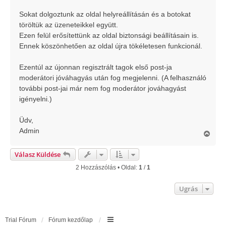
á
s
Sokat dolgoztunk az oldal helyreállításán és a botokat
töröltük az üzeneteikkel együtt.
Ezen felül erősítettünk az oldal biztonsági beállításain is.
Ennek köszönhetően az oldal újra tökéletesen funkcionál.
Ezentúl az újonnan regisztrált tagok első post-ja
moderátori jóváhagyás után fog megjelenni. (A felhasználó
további post-jai már nem fog moderátor jováhagyást
igényelni.)
Üdv,
Admin
V
i
s
Válasz Küldése
s
z
2 Hozzászólás • Oldal:
1
/
1
a
a
Ugrás
t
e
t
e
Trial Fórum
Fórum kezdőlap
j