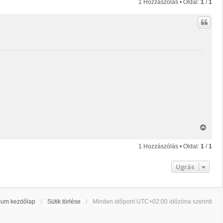
1 Hozzászólás • Oldal:
1
/
1
V
i
s
1 Hozzászólás • Oldal:
1
/
1
s
z
Ugrás
a
a
t
e
t
rum kezdőlap
Sütik törlése
Minden időpont
UTC+02:00
időzóna szerinti
e
j
é