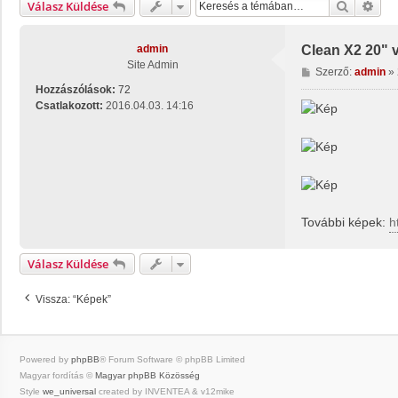
Keresés
Rész
Válasz Küldése
admin
Clean X2 20" 
Site Admin
H
Szerző:
admin
»
o
Hozzászólások:
72
z
Csatlakozott:
2016.04.03. 14:16
z
á
s
z
ó
l
á
További képek:
h
s
Válasz Küldése
Vissza: “Képek”
Powered by
phpBB
® Forum Software © phpBB Limited
Magyar fordítás ©
Magyar phpBB Közösség
Style
we_universal
created by INVENTEA & v12mike