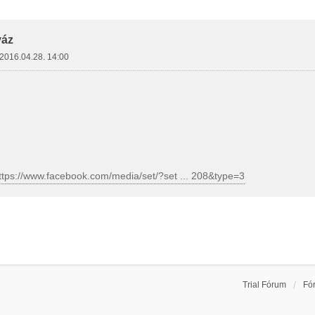
letes Keresés
váz
2016.04.28. 14:00
ttps://www.facebook.com/media/set/?set ... 208&type=3
Trial Fórum
Fó