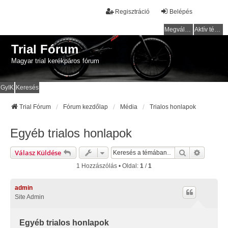
Regisztráció
Belépés
Megválaszolatlan témák
Aktív témák
Trial Fórum
Magyar trial kerékpáros fórum
GyIK
Keresés
Trial Fórum
Fórum kezdőlap
Média
Trialos honlapok
Egyéb trialos honlapok
Keresés
Részlete
Válasz Küldése
1 Hozzászólás • Oldal:
1
/
1
admin
Site Admin
Egyéb trialos honlapok