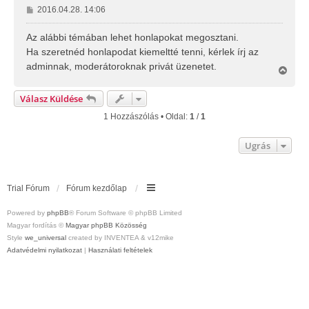
H
2016.04.28. 14:06
o
z
Az alábbi témában lehet honlapokat megosztani.
z
Ha szeretnéd honlapodat kiemeltté tenni, kérlek írj az
á
adminnak, moderátoroknak privát üzenetet.
V
s
i
z
s
ó
Válasz Küldése
s
l
z
1 Hozzászólás • Oldal:
1
/
1
á
a
s
a
Ugrás
t
e
t
e
Trial Fórum
Fórum kezdőlap
j
é
r
Powered by
phpBB
® Forum Software © phpBB Limited
e
Magyar fordítás ©
Magyar phpBB Közösség
Style
we_universal
created by INVENTEA & v12mike
Adatvédelmi nyilatkozat
|
Használati feltételek