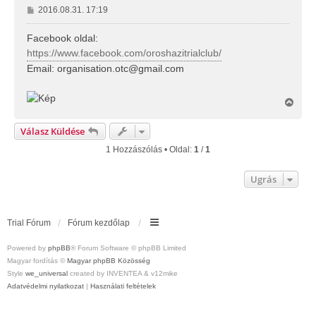
H
2016.08.31. 17:19
o
z
Facebook oldal:
z
https://www.facebook.com/oroshazitrialclub/
á
Email:
organisation.otc@gmail.com
s
z
ó
V
l
i
á
s
Válasz Küldése
s
s
z
1 Hozzászólás • Oldal:
1
/
1
a
a
Ugrás
t
e
t
e
Trial Fórum
Fórum kezdőlap
j
é
r
Powered by
phpBB
® Forum Software © phpBB Limited
e
Magyar fordítás ©
Magyar phpBB Közösség
Style
we_universal
created by INVENTEA & v12mike
Adatvédelmi nyilatkozat
|
Használati feltételek