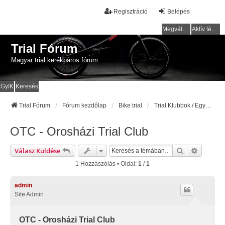
Regisztráció
Belépés
Megválaszolatlan témák
Aktív témák
Trial Fórum
Magyar trial kerékpáros fórum
GyIK
Keresés
Trial Fórum
Fórum kezdőlap
Bike trial
Trial Klubbok / Egyesületek
OTC - Orosházi Trial Club
Keresés
Részlete
Válasz Küldése
1 Hozzászólás • Oldal:
1
/
1
admin
Site Admin
OTC - Orosházi Trial Club