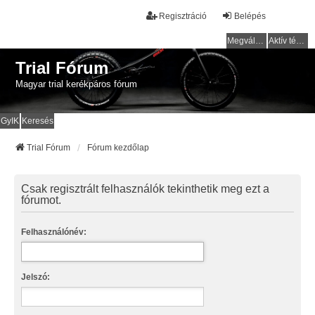
Regisztráció
Belépés
Megválaszolatlan témák
Aktív témák
Trial Fórum
Magyar trial kerékpáros fórum
GyIK
Keresés
Trial Fórum
Fórum kezdőlap
Csak regisztrált felhasználók tekinthetik meg ezt a
fórumot.
Felhasználónév:
Jelszó: