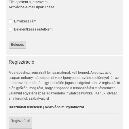
Elfelejtettem a jelszavam
Aktivációs e-mail újraküldése
Emlékezz rám
Bejelentkezés rejtettként
Regisztráció
A belépéshez regisztrált felhasználónak kell lenned. A regisztráció
csupán néhány másodpercet vesz igénybe, de számos előnnyel jár, az
adminisztrátor például így tud külön jogosultságokat adni. A regisztráció
előtt győződj meg róla, hogy elfogadod a felhasználási feltételeinket,
valamint egyetértesz az adatvédelmi nyilatkozatunkkal. Kérjük, olvasd
el a fórumok szabályait is!
Használati feltételek
|
Adatvédelmi nyilatkozat
Regisztráció