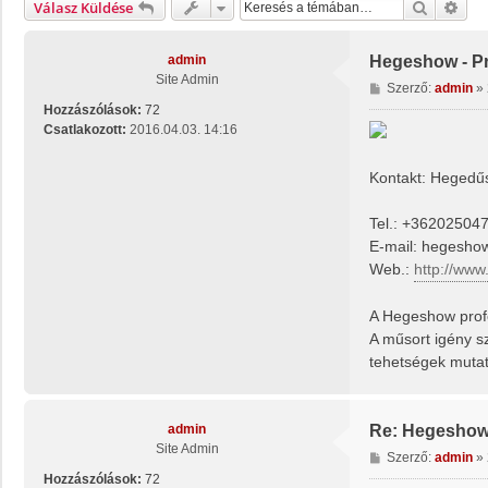
Keresés
Rész
Válasz Küldése
admin
Hegeshow - Pr
Site Admin
H
Szerző:
admin
»
o
Hozzászólások:
72
z
Csatlakozott:
2016.04.03. 14:16
z
á
Kontakt: Hegedű
s
z
Tel.: +36202504
ó
l
E-mail:
hegesho
á
Web.:
http://ww
s
A Hegeshow profe
A műsort igény sz
tehetségek muta
admin
Re: Hegeshow 
Site Admin
H
Szerző:
admin
»
o
Hozzászólások:
72