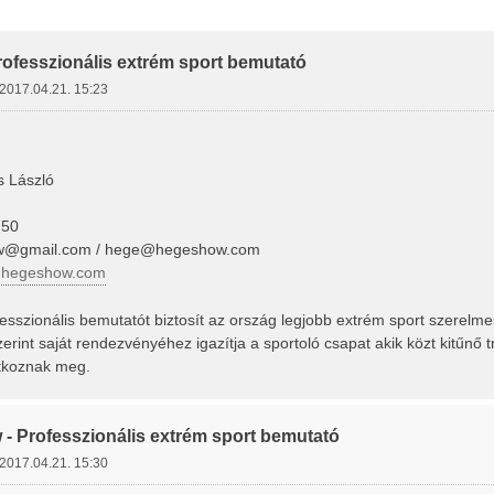
letes Keresés
ofesszionális extrém sport bemutató
2017.04.21. 15:23
s László
750
w@gmail.com
/
hege@hegeshow.com
w.hegeshow.com
sszionális bemutatót biztosít az ország legjobb extrém sport szerelme
erint saját rendezvényéhez igazítja a sportoló csapat akik közt kitűnő t
tkoznak meg.
- Professzionális extrém sport bemutató
2017.04.21. 15:30