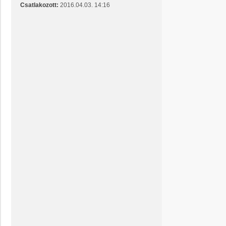
z
Csatlakozott:
2016.04.03. 14:16
z
á
s
z
ó
l
á
s