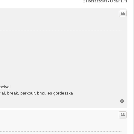
2 Hozzászólás • Oldal:
1
/
1
seivel.
riál, break, parkour, bmx, és gördeszka
V
i
s
s
z
a
a