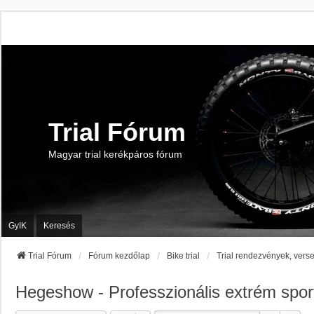
Trial Fórum
Magyar trial kerékpáros fórum
GyIK
Keresés
Trial Fórum
Fórum kezdőlap
Bike trial
Trial rendezvények, vers
Hegeshow - Professzionális extrém spor