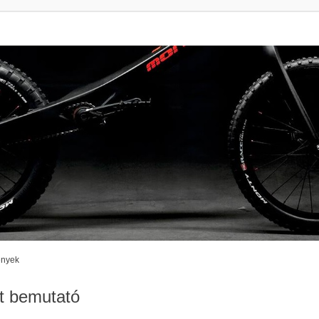
enyek
t bemutató