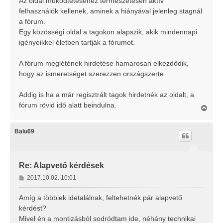
Az oldal működtetéséhez természetesen aktív
felhasználók kellenek, aminek a hiányával jelenleg stagnál
a fórum.
Egy közösségi oldal a tagokon alapszik, akik mindennapi
igényeikkel életben tartják a fórumot.
A fórum meglétének hirdetése hamarosan elkezdődik,
hogy az ismeretséget szerezzen országszerte.
Addig is ha a már regisztrált tagok hirdetnék az oldalt, a
fórum rövid idő alatt beindulna.
V
i
s
s
Balu69
z
a
a
t
Re: Alapvető kérdések
e
H
2017.10.02. 10:01
t
o
e
j
z
Amíg a többiek idetalálnak, feltehetnék pár alapvető
é
z
kérdést?
r
á
Mivel én a montizásból sodródtam ide, néhány technikai
e
s