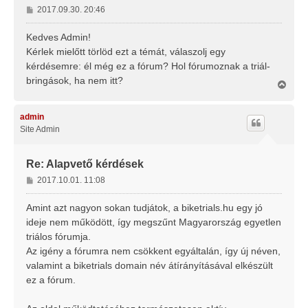
H
2017.09.30. 20:46
o
z
Kedves Admin!
z
Kérlek mielőtt törlöd ezt a témát, válaszolj egy
á
kérdésemre: él még ez a fórum? Hol fórumoznak a triál-
s
bringások, ha nem itt?
z
V
i
ó
s
l
s
admin
á
z
Site Admin
s
a
a
t
Re: Alapvető kérdések
e
H
2017.10.01. 11:08
t
o
e
j
z
Amint azt nagyon sokan tudjátok, a biketrials.hu egy jó
é
z
ideje nem működött, így megszűnt Magyarország egyetlen
r
á
triálos fórumja.
e
s
Az igény a fórumra nem csökkent egyáltalán, így új néven,
z
valamint a biketrials domain név átírányításával elkészült
ó
l
ez a fórum.
á
s