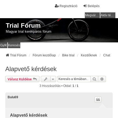
Regisztráció
Belépés
Megválaszolatlan témák
Aktív témák
Trial Fórum
Magyar trial kerékpáros fórum
GyIK
Keresés
Trial Fórum
Fórum kezdőlap
Bike trial
Kezdőknek
Chat
Alapvető kérdések
Keresés
Részlete
Válasz Küldése
3 Hozzászólás • Oldal:
1
/
1
Balu69
Alapvető kérdések